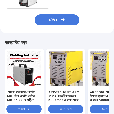
চালিয়ে
প্রস্তাবিত পণ্য
IGBT টিউব ডিসি পোর্টেবল
ARC630I IGBT ARC
ARC500I IGBT 
ARC স্টিক ওয়েল্ডিং মেশিন
MMA ইনভার্টার ওয়েল্ডার
শিল্পগত ব্যবহার A
ARC85 220v বাড়িতে
500amps ময়েশ্চার প্রুফ
ওয়েল্ডার 500amps ব
ব্যবহার
ভালো দাম
ভালো দাম
ভালো দাম