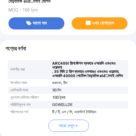
বৈদ্যুতিক eldালাই মেশিন
MOQ：100 টুকরা
ভালো দাম
এখন যোগাযোগ
পণ্যের বর্ণনা
ARC400I শিল্পকৌশল ব্যবহার এআরসি এমএমএ
ওয়েল্ডার
লক্ষণীয় করা
,
,
35 মিমি 2 শিল্প ব্যবহার এমআরএ এমএমএ ওয়েল্ডার
এআরসি 40000 পোর্টেবল বৈদ্যুতিক eldালাই মেশিন
উৎপত্তি স্থল
গুয়াংডং, চীন
ডেলিভারি সময়
30 দিন
ন্যূনতম চাহিদার পরিমাণ
100 টুকরা
পরিচিতিমুলক নাম
GOWELLDE
পরিশোধের শর্ত
টি / টি, এল / সি, ওয়েস্টার্ন ইউনিয়ন
আরো দেখুন