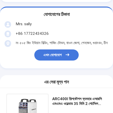
যোগাযোগের ঠিকানা
Mrs. sally
+86 17722434326
নং ৫০৫ জিং ইউয়ান বিল্ডিং, শাজিং টোভন, বাওন জেলা, শেনজেন, গুয়াংডং, চীন
এখন যোগাযোগ
এর সেরা মূল্য পান
ARC400I শিল্পকৌশল ব্যবহার এআরসি
এমএমএ ওয়েল্ডার 35 মিমি 2 পোর্টেবল
বৈদ্যুতিক eldালাই মেশিন