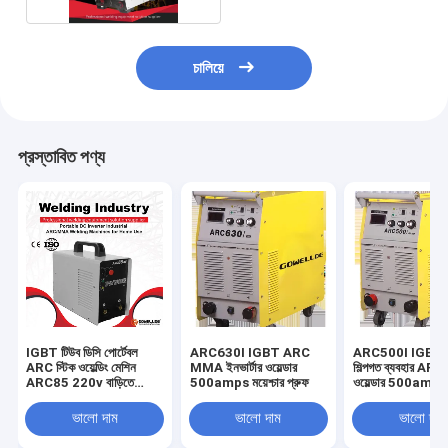
চালিয়ে
প্রস্তাবিত পণ্য
IGBT টিউব ডিসি পোর্টেবল
ARC630I IGBT ARC
ARC500I IGBT 
ARC স্টিক ওয়েল্ডিং মেশিন
MMA ইনভার্টার ওয়েল্ডার
শিল্পগত ব্যবহার A
ARC85 220v বাড়িতে
500amps ময়েশ্চার প্রুফ
ওয়েল্ডার 500amps ব
ব্যবহার
ভালো দাম
ভালো দাম
ভালো দাম