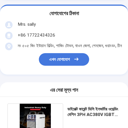
যোগাযোগের ঠিকানা
Mrs. sally
+86 17722434326
নং ৫০৫ জিং ইউয়ান বিল্ডিং, শাজিং টোভন, বাওন জেলা, শেনজেন, গুয়াংডং, চীন
এখন যোগাযোগ
এর সেরা মূল্য পান
ডাইরেক্ট কারেন্ট ডিসি ইনভার্টার ওয়েল্ডিং
মেশিন 3PH AC380V IGBT
মডিউল