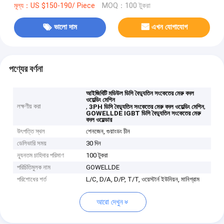
মূল্য：US $150-190/ Piece
MOQ：100 টুকরা
ভালো দাম
এখন যোগাযোগ
পণ্যের বর্ণনা
আইজিবিটি মডিউল ডিসি বৈদ্যুতিন সংকেতের মেরু বদল
ওয়েল্ডিং মেশিন
লক্ষণীয় করা
,
,
3PH ডিসি বৈদ্যুতিন সংকেতের মেরু বদল ওয়েল্ডিং মেশিন
GOWELLDE IGBT ডিসি বৈদ্যুতিন সংকেতের মেরু
বদল ওয়েল্ডার
উৎপত্তি স্থল
শেনজেন, গুয়াংডং চীন
ডেলিভারি সময়
30 দিন
ন্যূনতম চাহিদার পরিমাণ
100 টুকরা
পরিচিতিমুলক নাম
GOWELLDE
পরিশোধের শর্ত
L/C, D/A, D/P, T/T, ওয়েস্টার্ন ইউনিয়ন, মানিগ্রাম
আরো দেখুন