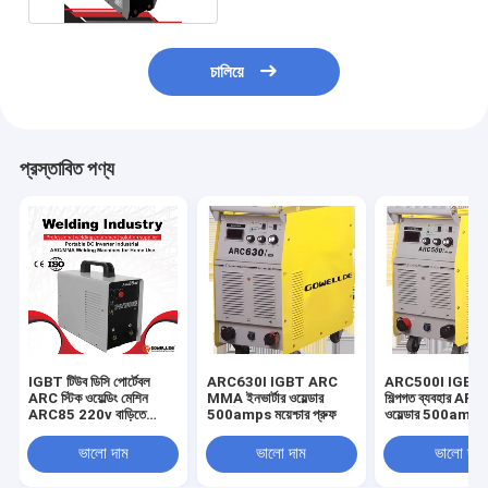
চালিয়ে
প্রস্তাবিত পণ্য
IGBT টিউব ডিসি পোর্টেবল
ARC630I IGBT ARC
ARC500I IGBT 
ARC স্টিক ওয়েল্ডিং মেশিন
MMA ইনভার্টার ওয়েল্ডার
শিল্পগত ব্যবহার A
ARC85 220v বাড়িতে
500amps ময়েশ্চার প্রুফ
ওয়েল্ডার 500amps ব
ব্যবহার
ভালো দাম
ভালো দাম
ভালো দাম