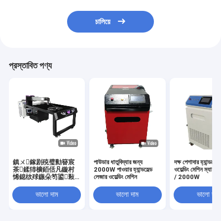
চালিয়ে
প্রস্তাবিত পণ্য
鎮ㄨ鎵剧殑璧勬簮宸
পাউডার ধাতুবিদ্যার জন্য
দক্ষ পেশাদার হ্যান্ডহেল্
茶鍒犻櫎銆佸凡鏇村
2000W পাওয়ার হ্যান্ডহেল্ড
ওয়েল্ডিং মেশিন ম্যানু
悕鎴栨殏鏃朵笉鍙敤
লেজার ওয়েল্ডিং মেশিন
/ 2000W
銆
ভালো দাম
ভালো দাম
ভালো দাম