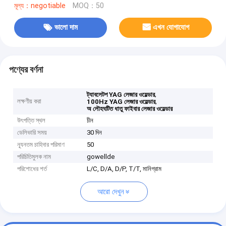
মূল্য：negotiable
MOQ：50
ভালো দাম
এখন যোগাযোগ
পণ্যের বর্ণনা
,
ট্যাবলেটপ YAG লেজার ওয়েল্ডার
লক্ষণীয় করা
,
100Hz YAG লেজার ওয়েল্ডার
অ লৌহঘটিত ধাতু ফাইবার লেজার ওয়েল্ডার
উৎপত্তি স্থল
চীন
ডেলিভারি সময়
30 দিন
ন্যূনতম চাহিদার পরিমাণ
50
পরিচিতিমুলক নাম
gowellde
পরিশোধের শর্ত
L/C, D/A, D/P, T/T, মানিগ্রাম
আরো দেখুন