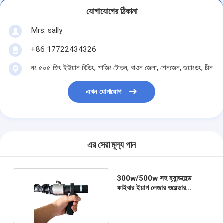
যোগাযোগের ঠিকানা
Mrs. sally
+86 17722434326
নং ৫০৫ জিং ইউয়ান বিল্ডিং, শাজিং টোভন, বাওন জেলা, শেনজেন, গুয়াংডং, চীন
এখন যোগাযোগ
এর সেরা মূল্য পান
300w/500w সহ হ্যান্ডহেল্ড
ফাইবার ইয়াগ লেজার ওয়েল্ডার
100hz ট্যাবলেটপ