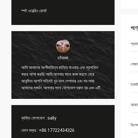
স্পট ওয়েল্ডিং রোবট
পণ্
প্রক
choie
লেজা
আমি আমাদের অংশীদারিত্ব চালিয়ে যাওয়ার এবং প্রসারিত
আমি আপনার সা
করার আশা করছি৷ আমি আপনার সাথে কাজ করতে পেরে
অন্যান্য গ্রা
আনন্দিত৷ আপনি সত্যিই খুব ভাল পেশাদার এবং সব সময়
করতে সাহায্য
তরঙ্গদ
আমাদের সমর্থন. আপনার সাথে যোগাযোগ দ্রুত হয় এবং এটি
এবং মূল্য যুক
সবচেয়ে গুরুত্বপূর্ণ বিষয়।
পণ্যটি সাবস্ক্
আকা
ব্যক্তি যোগাযোগ :
sally
বিশে
ফোন নম্বর :
+86 17722434326