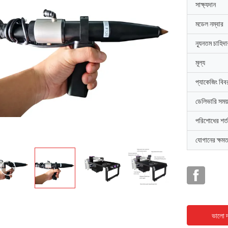
সাক্ষ্যদান
মডেল নম্বার
ন্যূনতম চাহিদ
মূল্য
প্যাকেজিং বিব
ডেলিভারি সময়
পরিশোধের শর্ত
যোগানের ক্ষমত
ভালো দ