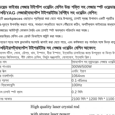
ন্ডহেল্ড ফাইবার লেজার টাইপটপ ওয়েল্ডিং মেশিন উচ্চ শক্তি সহ লেজার স্পট ওয়েল্ডার
খড়ি
YAG লেজার
ট্যাবলেটপ টাইপরাইটার বৈশিষ্ট্য সহ ওয়েল্ডিং মেশিন:
োট workpieces এছাড়াও প্রক্রিয়া করা যেতে পারে.উপরন্তু, ঢালাই স্বচ্ছ উপাদান একটি প্রাচীর ম
ূর-দূরত্ব উপলব্ধি করতে পারে, সাধারণ পদ্ধতিতে অংশে পৌঁছানো কঠিন, অপটিক্যাল ফাইবারের মাধ্যম
েজারের আউটপুট ফোকাল দৈর্ঘ্য এবং ঢালাই স্পট অবস্থান পরিবর্তন করা সহজ।
্বয়ংক্রিয় মেশিন এবং রোবট ডিভাইসে মাউন্ট করা সহজ।
্তরণ স্তর সঙ্গে কন্ডাকটর সরাসরি ঝালাই করা যেতে পারে, এবং কর্মক্ষমতা বড় পার্থক্য সঙ্গে ভিন্ন ধ
খড়ি
ইয়াগ
ট্যাবলেটপ টাইপরাইটার সহ লেজার ওয়েল্ডিং মেশিন
আবেদন:
নলেস স্টীল, সোনা, রৌপ্য, খাদ, ইস্পাত, হীরা ইস্পাত, ইত্যাদির ঢালাইয়ের জন্য উপযুক্ত বা ভিন্ন উপ
াঘরের জিনিসপত্র, শীট মেটাল চেসিস, নির্ভুল যন্ত্রপাতি, যোগাযোগ, ইত্যাদি শিল্প।
ের নাম
ট্যাবলেটপ সহ হ্যান্ডহেল্ড লেজার ওয়েল্
র পাওয়ার
300W/500W
র উত্স
এনডি: ইয়াগ
 তরঙ্গদৈর্ঘ্য
1064nm
র প্রস্থ
0.1-45ms
ফ্রিকোয়েন্সি
100Hz
তম ঢালাই স্পট ব্যাস
0.2 মিমি
নের আকার
2100 মিমি * 1200 মিমি * 1100 