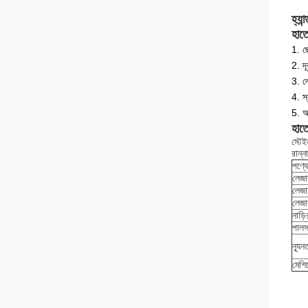
হ্যা
হাতে
1. ছ
2. দ
3. ল
4. স
5. অন
হাতে
স্টেই
রান্ন
পণ্য
লেজা
লেজা
লেজার
নাড়ি
পালস 
ন্যূন
মেশি