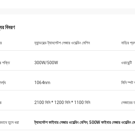
যের বিবরণ
ার
হ্যান্ডহেল্ড ট্যাবলেটপ লেজার ওয়েল্ডিং মেশিন
নাড়ির প্র
ড্যানিয়েল
র শক্তি
300W/500W
ওয়ারেন্টি
থে সহযোগিতা করে সন্তুষ্ট, আপনি আমার এবং
হকদের জন্য আমাদের সমস্যা সমাধানের উন্নতি
 করেন, তাই আমি সত্যিই আপনার প্রশংসা করি,
ৈর্ঘ্য
1064nm
মিনি স্পট 
্তিসঙ্গত এবং প্রতিযোগিতামূলক, আমরা আপনার
রাইব করা চালিয়ে যাব।
র
2100 মিমি * 1200 মিমি * 1100 মিমি
লেজারের তর
ষভাবে তুলে ধরা
ট্যাবলেটপ ফাইবার লেজার ওয়েল্ডিং মেশিন
,
500W ফাইবার লেজার ওয়েল্ডিং ম