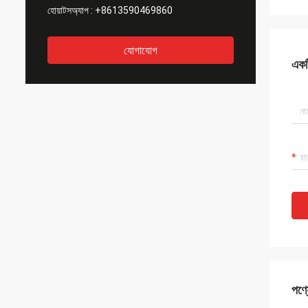
হোয়াটসঅ্যাপ :
+8613590469860
যোগাযোগ
একটি
পণ্য