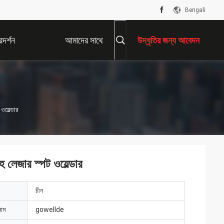
Bengali
দর্শন
আমাদের সাথে
উদ্ধৃতির জন্য আবেদন
যোগাযোগ করুন
ওয়েল্ডার
হ লেজার স্পট ওয়েল্ডার
চীন
নাম
gowellde