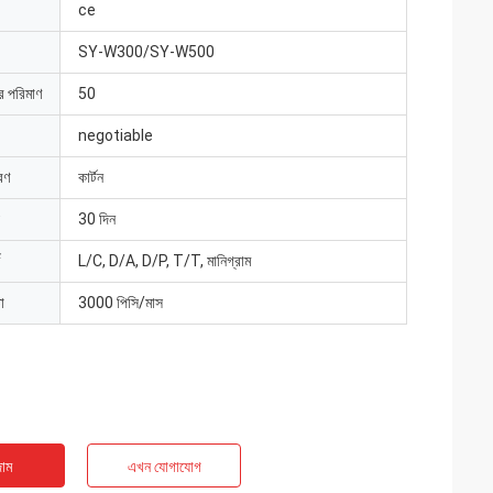
ce
SY-W300/SY-W500
ার পরিমাণ
50
negotiable
রণ
কার্টন
30 দিন
L/C, D/A, D/P, T/T, মানিগ্রাম
া
3000 পিসি/মাস
াম
এখন যোগাযোগ