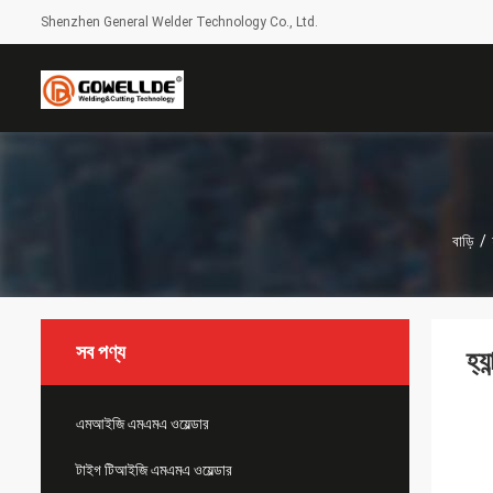
Shenzhen General Welder Technology Co., Ltd.
বাড়ি
/
সব পণ্য
হ্য
এমআইজি এমএমএ ওয়েল্ডার
টাইগ টিআইজি এমএমএ ওয়েল্ডার