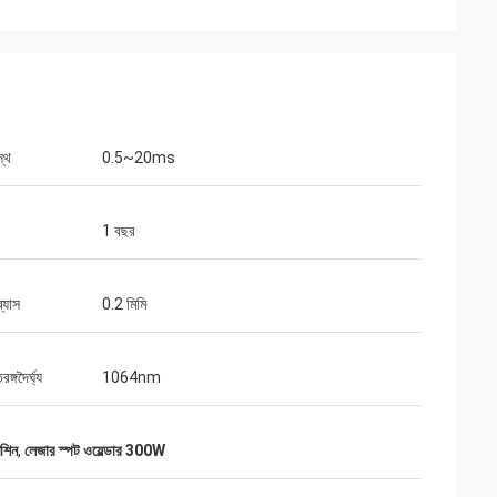
স্থ
0.5~20ms
1 বছর
ব্যাস
0.2 মিমি
ঙ্গদৈর্ঘ্য
1064nm
েশিন
,
লেজার স্পট ওয়েল্ডার 300W